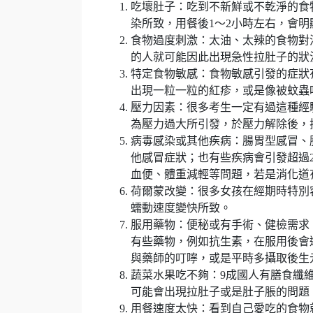
吃壞肚子：吃到不新鮮或不乾淨的食
染所致，用餐後1～2小時左右，會
食物過度刺激：太油、太辣的食物對
的人就可能因此出現急性拉肚子的狀
特定食物敏感：食物敏感引發的症狀
出現一粒一粒的紅疹，或是像被蚊蟲
壓力因素：很多考生一定有過這種經
為壓力過大所引發，於壓力解除後，
病毒感染或其他疾病：腸胃型感冒、
他感冒症狀；也有些疾病會引發超過
血便、體重減輕等問題，若是消化道
荷爾蒙改變：很多女孩在經期時特別
蠕動速度變快所致。
服用藥物：便秘或有手術、健檢需求
有些藥物，例如抗生素，在服用後會
與藥師的叮嚀，或是平時多攝取後生
蔬菜水果吃不夠：9成國人有膳食纖
可能會出現拉肚子或是肚子脹的問題
用餐速度太快：看到自己愛吃的食物