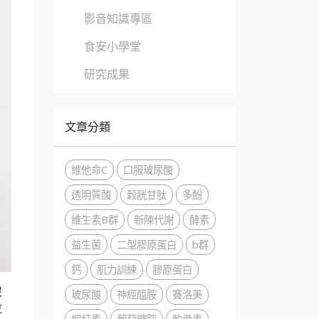
影音知識專區
食安小學堂
研究成果
文章分類
維他命C
口服玻尿酸
透明質酸
穀胱甘肽
多酚
維生素B群
新陳代謝
酵素
益生菌
二型膠原蛋白
b群
鈣
肌力訓練
膠原蛋白
沒
玻尿酸
神經醯胺
賽洛美
拉