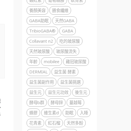
蝦紅素
葡萄糖胺
軟骨素
養顏美容
膳食纖維
GABA助眠
天然GABA
TribioGABA®
GABA
Collavant n2
吃的玻尿酸
天然玻尿酸
玻尿酸流失
年齡
mobilee
雞冠玻尿酸
DERMIAL
益生菌 酵素
益生菌副作用
益生菌挑選
益生元
益生元功效
後生元
若
酵母b群
酵母鋅
蔓越莓
少
蜂膠
維生素d
助眠
入睡
子
花青素
紅石榴
天然多酚