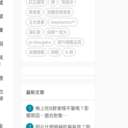
紅石榴苷
鉀
雪極淬
感
葉黃素
游離型葉黃素
感
玉米黃素
Neumentix™
膚
藻紅素
倍乘™ 配方
probiogaba
提升睡眠品質
因
深層睡眠
睡眠
B 群
其
伴
道
最新文章
也
師
1
晚上吃B群會睡不著嗎？影
，
響原因、適合對象⋯
全
2
鈣片什麼時候吃最有效？劑