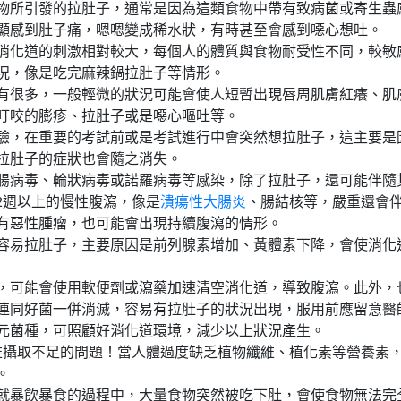
物所引發的拉肚子，通常是因為這類食物中帶有致病菌或寄生蟲
明顯感到肚子痛，嗯嗯變成稀水狀，有時甚至會感到噁心想吐。
消化道的刺激相對較大，每個人的體質與食物耐受性不同，較敏
況，像是吃完麻辣鍋拉肚子等情形。
有很多，一般輕微的狀況可能會使人短暫出現唇周肌膚紅癢、肌
叮咬的膨疹、拉肚子或是噁心嘔吐等。
驗，在重要的考試前或是考試進行中會突然想拉肚子，這主要是
拉肚子的症狀也會隨之消失。
腸病毒、輪狀病毒或諾羅病毒等感染，除了拉肚子，還可能伴隨
2週以上的慢性腹瀉，像是
潰瘍性大腸炎
、腸結核等，嚴重還會
有惡性腫瘤，也可能會出現持續腹瀉的情形。
容易拉肚子，主要原因是前列腺素增加、黃體素下降，會使消化
，可能會使用軟便劑或瀉藥加速清空消化道，導致腹瀉。此外，
連同好菌一併消滅，容易有拉肚子的狀況出現，服用前應留意醫
元菌種，可照顧好消化道環境，減少以上狀況產生。
維攝取不足的問題！當人體過度缺乏植物纖維、植化素等營養素
。
就暴飲暴食的過程中，大量食物突然被吃下肚，會使食物無法完