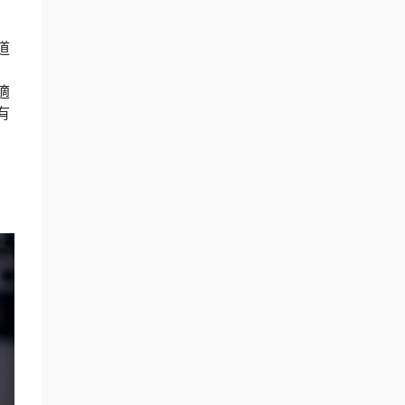
道
適
有