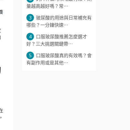
量越高越好嗎？常⋯
養
3
玻尿酸的用途與日常補充有
哪些？一分鐘快速⋯
狀
4
口服玻尿酸推薦怎麼選才
和
好？三大挑選關鍵帶⋯
5
口服玻尿酸真的有效嗎？會
有副作用或是其他⋯
助
在
，