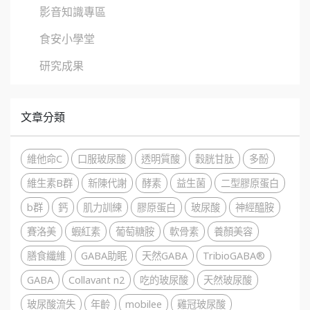
影音知識專區
食安小學堂
研究成果
文章分類
維他命C
口服玻尿酸
透明質酸
穀胱甘肽
多酚
維生素B群
新陳代謝
酵素
益生菌
二型膠原蛋白
b群
鈣
肌力訓練
膠原蛋白
玻尿酸
神經醯胺
賽洛美
蝦紅素
葡萄糖胺
軟骨素
養顏美容
膳食纖維
GABA助眠
天然GABA
TribioGABA®
GABA
Collavant n2
吃的玻尿酸
天然玻尿酸
玻尿酸流失
年齡
mobilee
雞冠玻尿酸