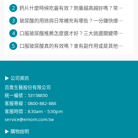
2
鈣片什麼時候吃最有效？劑量越高越好嗎？常⋯
3
玻尿酸的用途與日常補充有哪些？一分鐘快速⋯
4
口服玻尿酸推薦怎麼選才好？三大挑選關鍵帶⋯
5
口服玻尿酸真的有效嗎？會有副作用或是其他⋯
▶ 公司資訊
百喬生醫股份有限公司
統一編號：53158850
客服專線：0800-882-886
客服時間：8:30am - 5:30pm
service@emom.com.tw
▶ 購物說明