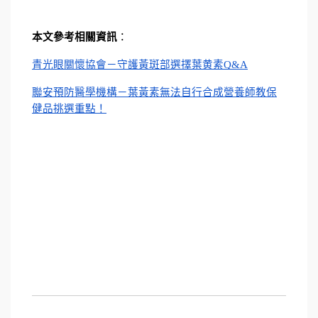
本文參考相關資訊
：
青光眼關懷協會－守護黃斑部選擇葉黄素Q&A
聯安預防醫學機構－葉黃素無法自行合成營養師教保
健品挑選重點！