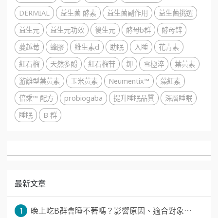
DERMIAL
益生菌 酵素
益生菌副作用
益生菌挑選
益生元
益生元功效
後生元
酵母b群
酵母鋅
蔓越莓
蜂膠
維生素d
助眠
入睡
花青素
紅石榴
天然多酚
紅石榴苷
鉀
雪極淬
葉黃素
游離型葉黃素
玉米黃素
Neumentix™
藻紅素
倍乘™ 配方
probiogaba
提升睡眠品質
深層睡眠
睡眠
B 群
最新文章
1
晚上吃B群會睡不著嗎？影響原因、適合對象⋯