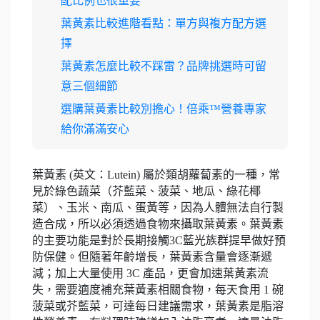
配比例也很重要
葉黃素比較進階看點：單方與複方配方選
擇
葉黃素怎麼比較不踩雷？品牌挑選時可留
意三個細節
選購葉黃素比較別擔心！倍乘™營養專家
給你滿滿安心
葉黃素 (英文：Lutein) 屬於類胡蘿蔔素的一種，常
見於綠色蔬菜（芥藍菜、菠菜、地瓜、綠花椰
菜）、玉米、南瓜、蛋黃等，因為人體無法自行製
造合成，所以必須透過食物來攝取葉黃素。葉黃素
的主要功能是對於長期接觸3C藍光族群提早做好預
防保健。但隨著年齡增長，葉黃素含量會逐漸遞
減；加上大量使用 3C 產品，更會加速葉黃素流
失，需要適度補充葉黃素相關食物，每天食用 1 碗
菠菜或芥藍菜，可達每日建議需求，葉黃素是脂溶