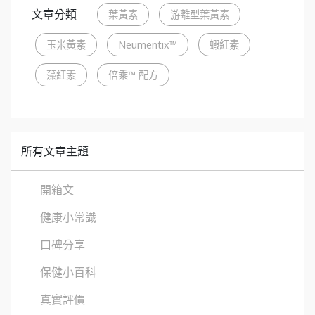
文章分類
葉黃素
游離型葉黃素
玉米黃素
Neumentix™
蝦紅素
藻紅素
倍乘™ 配方
所有文章主題
開箱文
健康小常識
口碑分享
保健小百科
真實評價