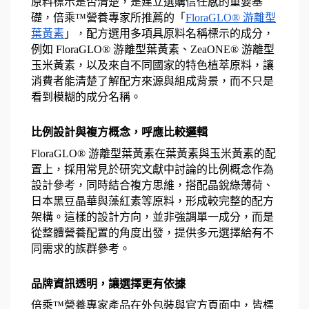
原料標示是否清楚，是建立選購信任感的重要基
礎，倍乘™營養專家所推薦的「
FloraGLO® 游離型
葉黃素
」，配方選用多項具原料名稱標示的成分，
例如 FloraGLO® 游離型葉黃素、ZeaONE® 游離型
玉米黃素，以及來自不同國家的特色植萃原料，讓
消費者能清楚了解配方來源與組成背景，而不只是
看到模糊的成分名稱。
比例設計與複方概念，呼應比較邏輯
FloraGLO® 游離型葉黃素在葉黃素與玉米黃素的配
置上，採用常見於研究文獻中討論的比例概念作為
設計參考，同時結合複方思維，搭配晶銳綠薄荷、
日本黑豆晶華與藻紅素等原料，形成較完整的配方
架構。這樣的設計方向，並非強調單一成分，而是
從整體營養配置的角度出發，提供多元選擇給有不
同需求的族群參考。
品牌資訊透明，讓選擇更有依據
倍乘™營養專家產品在外包裝與官方頁面中，皆標