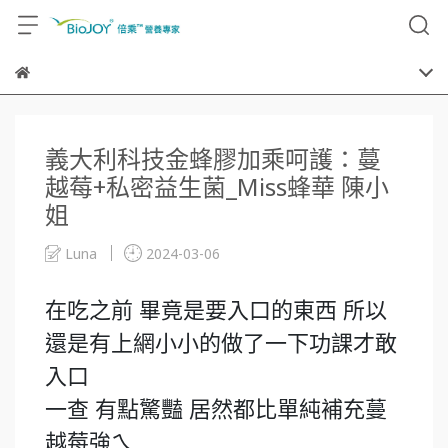
義大利科技金蜂膠加乘呵護：蔓
越莓+私密益生菌_Miss蜂華 陳小
姐
Luna
2024-03-06
在吃之前 畢竟是要入口的東西 所以
還是有上網小小的做了一下功課才敢
入口
一查 有點驚豔 居然都比單純補充蔓
越莓強ㄟ