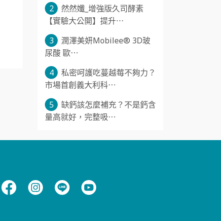
2
然然孅_增強版久司酵素
【實驗大公開】提升⋯
3
潤澤美妍Mobilee® 3D玻
尿酸 歐⋯
4
私密呵護吃蔓越莓不夠力？
市場首創義大利科⋯
5
缺鈣該怎麼補充？不是鈣含
量高就好，完整吸⋯