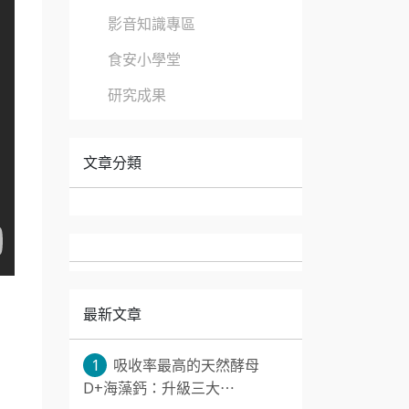
影音知識專區
食安小學堂
研究成果
文章分類
最新文章
1
吸收率最高的天然酵母
D+海藻鈣：升級三大⋯