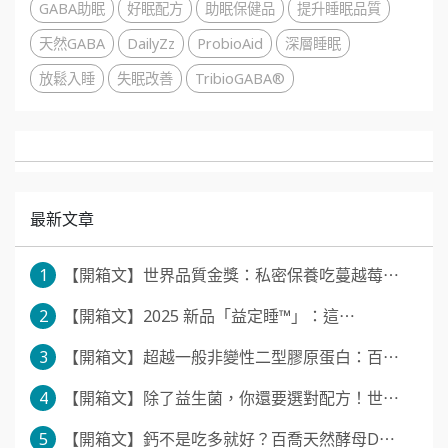
GABA助眠
好眠配方
助眠保健品
提升睡眠品質
天然GABA
DailyZz
ProbioAid
深層睡眠
放鬆入睡
失眠改善
TribioGABA®
最新文章
1
【開箱文】世界品質金獎：私密保養吃蔓越莓⋯
2
【開箱文】2025 新品「益定睡™」：這⋯
3
【開箱文】超越一般非變性二型膠原蛋白：百⋯
4
【開箱文】除了益生菌，你還要選對配方！世⋯
5
【開箱文】鈣不是吃多就好？百喬天然酵母D⋯