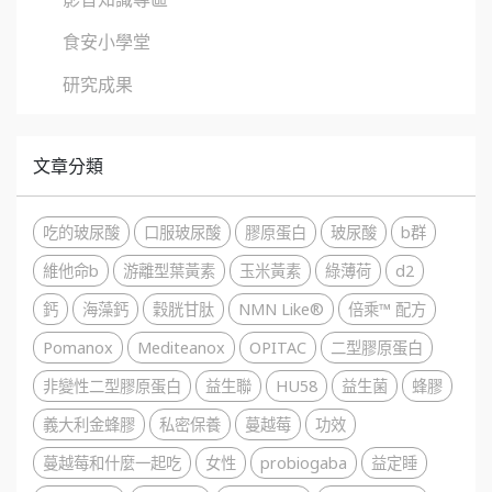
食安小學堂
研究成果
文章分類
吃的玻尿酸
口服玻尿酸
膠原蛋白
玻尿酸
b群
維他命b
游離型葉黃素
玉米黃素
綠薄荷
d2
鈣
海藻鈣
穀胱甘肽
NMN Like®
倍乘™ 配方
Pomanox
Mediteanox
OPITAC
二型膠原蛋白
非變性二型膠原蛋白
益生聯
HU58
益生菌
蜂膠
義大利金蜂膠
私密保養
蔓越莓
功效
蔓越莓和什麼一起吃
女性
probiogaba
益定睡